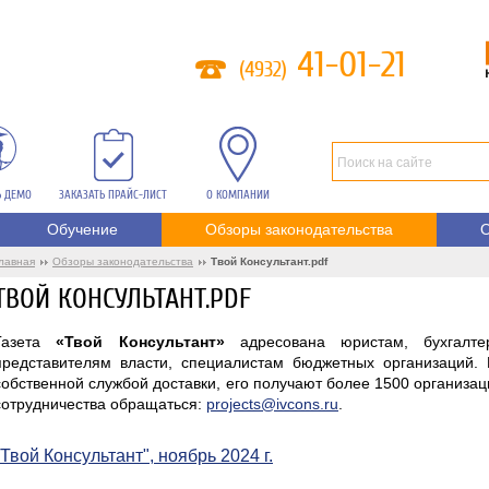
41-01-21
(4932)
Ь ДЕМО
ЗАКАЗАТЬ ПРАЙС-ЛИСТ
О КОМПАНИИ
Обучение
Обзоры законодательства
О
лавная
Обзоры законодательства
Твой Консультант.pdf
ТВОЙ КОНСУЛЬТАНТ.PDF
Газета
«Твой Консультант»
адресована юристам, бухгалтер
представителям власти, специалистам бюджетных организаций. 
собственной службой доставки, его получают более 1500 организа
сотрудничества обращаться:
projects@ivcons.ru
.
"Твой Консультант", ноябрь 2024 г.