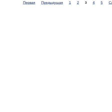
Первая
Предыдущая
1
2
4
5
С
3