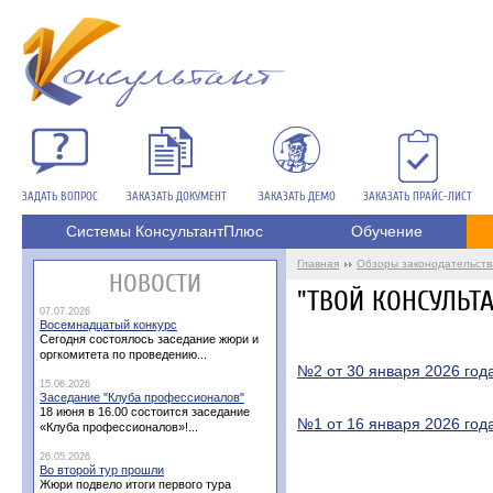
ЗАДАТЬ ВОПРОС
ЗАКАЗАТЬ ДОКУМЕНТ
ЗАКАЗАТЬ ДЕМО
ЗАКАЗАТЬ ПРАЙС-ЛИСТ
Системы КонсультантПлюс
Обучение
Главная
Обзоры законодательств
НОВОСТИ
"ТВОЙ КОНСУЛЬТАН
07.07.2026
Восемнадцатый конкурс
Сегодня состоялось заседание жюри и
оргкомитета по проведению...
№2 от 30 января 2026 год
15.06.2026
Заседание "Клуба профессионалов"
18 июня в 16.00 состоится заседание
№1 от 16 января 2026 год
«Клуба профессионалов»!...
26.05.2026
Во второй тур прошли
Жюри подвело итоги первого тура