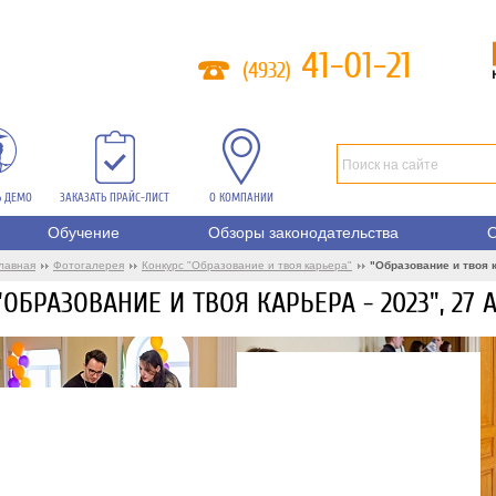
41-01-21
(4932)
Ь ДЕМО
ЗАКАЗАТЬ ПРАЙС-ЛИСТ
О КОМПАНИИ
Обучение
Обзоры законодательства
О
лавная
Фотогалерея
Конкурс "Образование и твоя карьера"
"Образование и твоя к
"ОБРАЗОВАНИЕ И ТВОЯ КАРЬЕРА - 2023", 27 