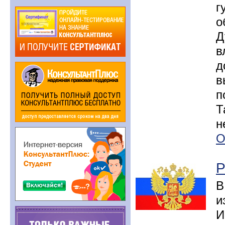
г
о
Д
в
д
в
п
Т
н
О
Р
В
и
И