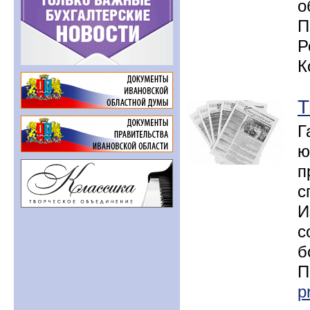
о
П
Р
К
Т
Г
ю
п
с
И
с
б
П
p