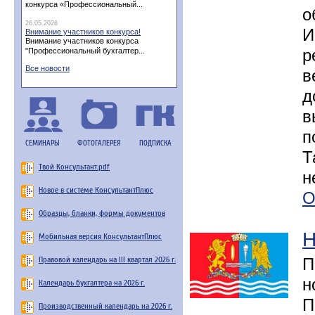
конкурса «Профессиональный...
о
26.05.2026
И
Внимание участников конкурса!
Внимание участников конкурса
р
"Профессиональный бухгалтер...
Все новости
в
д
в
п
СЕМИНАРЫ
ФОТОГАЛЕРЕЯ
ПОДПИСКА
Т
Твой Консультант.pdf
н
Новое в системе КонсультантПлюс
О
Образцы, бланки, формы документов
Н
Мобильная версия КонсультантПлюс
Правовой календарь на III квартал 2026 г.
П
н
Календарь бухгалтера на 2026 г.
П
Производственный календарь на 2026 г.