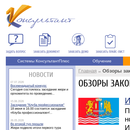
ЗАДАТЬ ВОПРОС
ЗАКАЗАТЬ ДОКУМЕНТ
ЗАКАЗАТЬ ДЕМО
ЗАКАЗАТЬ ПРАЙС-ЛИСТ
Системы КонсультантПлюс
Обучение
Главная
Обзоры за
НОВОСТИ
ОБЗОРЫ ЗАКО
07.07.2026
Восемнадцатый конкурс
Сегодня состоялось заседание жюри и
оргкомитета по проведению...
И
15.06.2026
Заседание "Клуба профессионалов"
18 июня в 16.00 состоится заседание
П
«Клуба профессионалов»!...
н
26.05.2026
Во второй тур прошли
И
Жюри подвело итоги первого тура