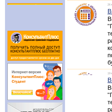
26 
В
В
"
т
р
к
п
б
19 
В
В
"
т
р