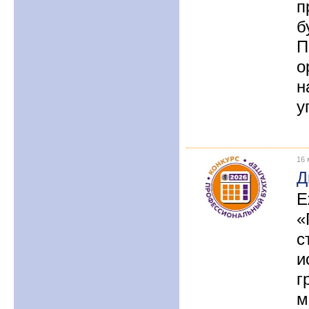
п
б
П
о
н
у
16 
Д
Е
«
с
и
г
м