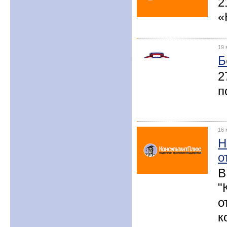
2
«
19 
Б
2
п
16 
Н
о
В
"
о
к