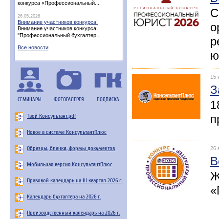
конкурса «Профессиональный...
С
26.05.2026
Внимание участников конкурса!
о
Внимание участников конкурса
"Профессиональный бухгалтер...
р
Все новости
ю
15 
З
СЕМИНАРЫ
ФОТОГАЛЕРЕЯ
ПОДПИСКА
1
Твой Консультант.pdf
п
Новое в системе КонсультантПлюс
Образцы, бланки, формы документов
26 
В
Мобильная версия КонсультантПлюс
Ж
Правовой календарь на III квартал 2026 г.
«
Календарь бухгалтера на 2026 г.
Производственный календарь на 2026 г.