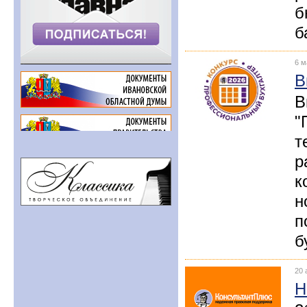
б
б
6 м
В
В
"
т
р
к
н
п
б
20 
Н