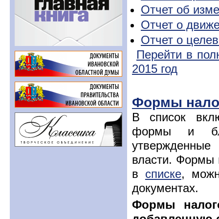
Отчет об изм
Отчет о движ
Отчет о целе
Перейти в пол
2015 год
Формы налог
В список вкл
формы и бла
утвержденные
власти. Формы 
в
списке
, мож
документах.
Формы налого
добавленную 