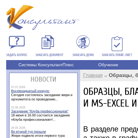
ЗАДАТЬ ВОПРОС
ЗАКАЗАТЬ ДОКУМЕНТ
ЗАКАЗАТЬ ДЕМО
ЗАКАЗАТЬ ПРАЙС-ЛИСТ
Системы КонсультантПлюс
Обучение
Главная
Образцы, 
НОВОСТИ
07.07.2026
ОБРАЗЦЫ, БЛ
Восемнадцатый конкурс
Сегодня состоялось заседание жюри и
оргкомитета по проведению...
И MS-EXCEL 
15.06.2026
Заседание "Клуба профессионалов"
18 июня в 16.00 состоится заседание
«Клуба профессионалов»!...
В разделе пре
26.05.2026
Во второй тур прошли
Жюри подвело итоги первого тура
а также в граф