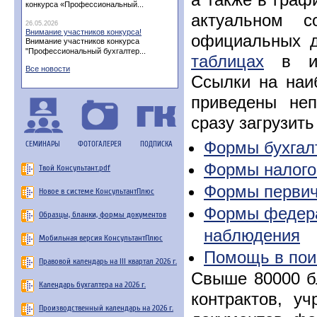
конкурса «Профессиональный...
актуальном с
26.05.2026
Внимание участников конкурса!
официальных 
Внимание участников конкурса
"Профессиональный бухгалтер...
таблицах
в инт
Все новости
Ссылки на наи
приведены неп
сразу загрузить
Формы бухгал
СЕМИНАРЫ
ФОТОГАЛЕРЕЯ
ПОДПИСКА
Формы налогов
Твой Консультант.pdf
Формы первич
Новое в системе КонсультантПлюс
Формы федера
Образцы, бланки, формы документов
наблюдения
Мобильная версия КонсультантПлюс
Помощь в пои
Правовой календарь на III квартал 2026 г.
Свыше 80000 б
Календарь бухгалтера на 2026 г.
контрактов, у
Производственный календарь на 2026 г.