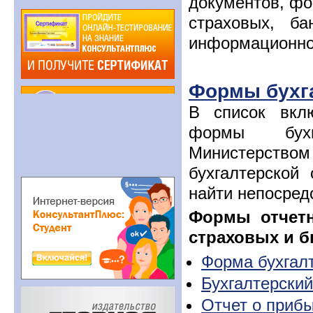
документов, фо
страховых, б
информационн
Формы бухга
В список вкл
формы бухга
Министерство
бухгалтерской
найти непосред
Формы отчетн
страховых и 
Форма бухгалт
Бухгалтерский
Отчет о прибы