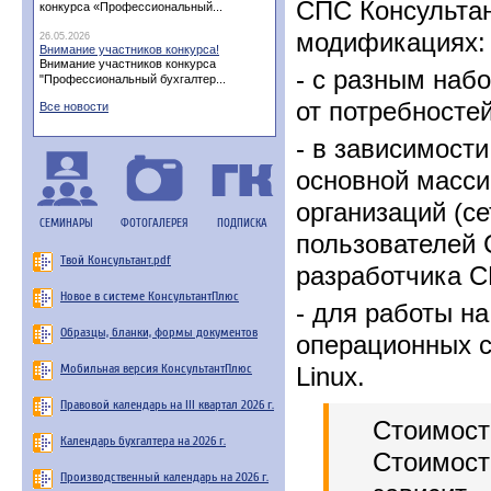
СПС Консультан
конкурса «Профессиональный...
модификациях:
26.05.2026
Внимание участников конкурса!
Внимание участников конкурса
- с разным наб
"Профессиональный бухгалтер...
от потребносте
Все новости
- в зависимост
основной масси
организаций (с
СЕМИНАРЫ
ФОТОГАЛЕРЕЯ
ПОДПИСКА
пользователей 
Твой Консультант.pdf
разработчика С
Новое в системе КонсультантПлюс
- для работы н
Образцы, бланки, формы документов
операционных с
Мобильная версия КонсультантПлюс
Linux.
Правовой календарь на III квартал 2026 г.
Стоимос
Календарь бухгалтера на 2026 г.
Стоимост
Производственный календарь на 2026 г.