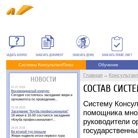
ЗАДАТЬ ВОПРОС
ЗАКАЗАТЬ ДОКУМЕНТ
ЗАКАЗАТЬ ДЕМО
ЗАКАЗАТЬ ПРАЙС-ЛИСТ
Системы КонсультантПлюс
Обучение
Главная
Консультан
НОВОСТИ
СОСТАВ СИСТ
07.07.2026
Восемнадцатый конкурс
Сегодня состоялось заседание жюри и
оргкомитета по проведению...
Систему Консул
15.06.2026
помощника мног
Заседание "Клуба профессионалов"
18 июня в 16.00 состоится заседание
руководители о
«Клуба профессионалов»!...
26.05.2026
государственны
Во второй тур прошли
Жюри подвело итоги первого тура