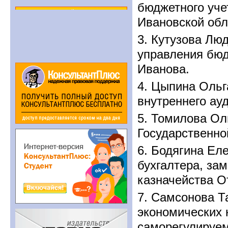
бюджетного уче
Ивановской обл
3. Кутузова Лю
управления бюд
Иванова.
4. Цыпина Ольг
внутреннего ау
5. Томилова Ол
Государственно
6. Бодягина Ел
бухгалтера, за
казначейства О
7. Самсонова Т
экономических 
саморегулируем