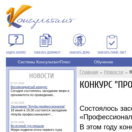
ЗАДАТЬ ВОПРОС
ЗАКАЗАТЬ ДОКУМЕНТ
ЗАКАЗАТЬ ДЕМО
ЗАКАЗАТЬ ПРАЙС-ЛИСТ
Системы КонсультантПлюс
Обучение
Главная
Новости
НОВОСТИ
КОНКУРС "ПР
07.07.2026
Восемнадцатый конкурс
Сегодня состоялось заседание жюри и
оргкомитета по проведению...
15.06.2026
Состоялось зас
Заседание "Клуба профессионалов"
18 июня в 16.00 состоится заседание
«Клуба профессионалов»!...
«Профессионал
26.05.2026
В этом году ко
Во второй тур прошли
Жюри подвело итоги первого тура