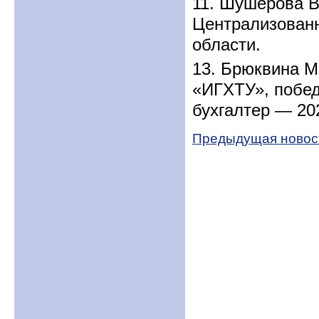
11. Шушерова В
Централизованн
области.
13. Брюквина 
«ИГХТУ», побе
бухгалтер — 20
Предыдущая новос