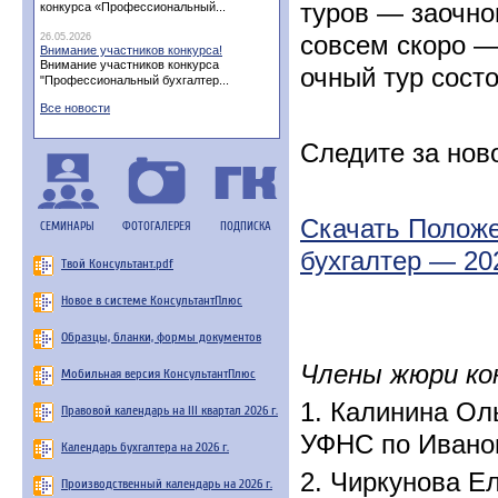
туров — заочног
конкурса «Профессиональный...
совсем скоро —
26.05.2026
Внимание участников конкурса!
Внимание участников конкурса
очный тур состо
"Профессиональный бухгалтер...
Все новости
Следите за нов
Скачать Полож
СЕМИНАРЫ
ФОТОГАЛЕРЕЯ
ПОДПИСКА
бухгалтер — 20
Твой Консультант.pdf
Новое в системе КонсультантПлюс
Образцы, бланки, формы документов
Члены жюри ко
Мобильная версия КонсультантПлюс
1. Калинина Ол
Правовой календарь на III квартал 2026 г.
УФНС по Иванов
Календарь бухгалтера на 2026 г.
2. Чиркунова Е
Производственный календарь на 2026 г.