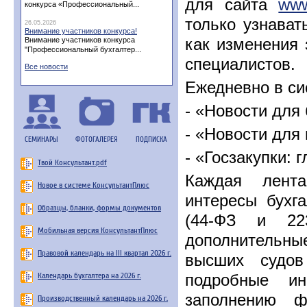
для сайта
www
конкурса «Профессиональный...
только узнават
26.05.2026
Внимание участников конкурса!
как изменения 
Внимание участников конкурса
"Профессиональный бухгалтер...
специалистов.
Все новости
Ежедневно в си
- «Новости для 
- «Новости для
СЕМИНАРЫ
ФОТОГАЛЕРЕЯ
ПОДПИСКА
- «Госзакупки: 
Твой Консультант.pdf
Каждая лента
Новое в системе КонсультантПлюс
интересы бухг
Образцы, бланки, формы документов
(44-ФЗ и 22
Мобильная версия КонсультантПлюс
дополнительн
Правовой календарь на III квартал 2026 г.
высших судов
Календарь бухгалтера на 2026 г.
подробные и
заполнению ф
Производственный календарь на 2026 г.