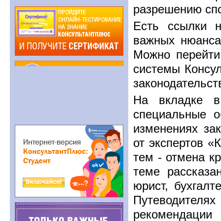
разрешению спор
Есть ссылки 
важных нюансах
Можно перейти
системы Консу
законодательст
На вкладке в
специальные о
изменениях за
от экспертов «
тем - отмена к
теме рассказа
юрист, бухгалт
Путеводител
рекомендации