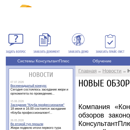
ЗАДАТЬ ВОПРОС
ЗАКАЗАТЬ ДОКУМЕНТ
ЗАКАЗАТЬ ДЕМО
ЗАКАЗАТЬ ПРАЙС-ЛИСТ
Системы КонсультантПлюс
Обучение
Главная
Новости
НОВОСТИ
НОВЫЕ ОБЗО
07.07.2026
Восемнадцатый конкурс
Сегодня состоялось заседание жюри и
оргкомитета по проведению...
15.06.2026
Компания «Кон
Заседание "Клуба профессионалов"
18 июня в 16.00 состоится заседание
«Клуба профессионалов»!...
обзоров закон
26.05.2026
КонсультантПл
Во второй тур прошли
Жюри подвело итоги первого тура