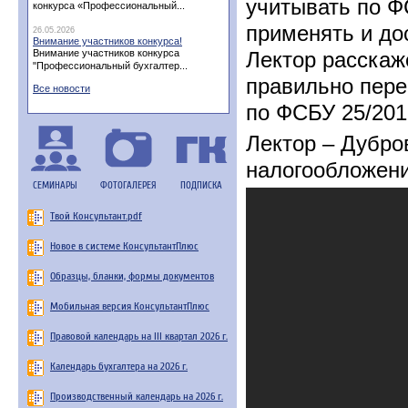
учитывать по Ф
конкурса «Профессиональный...
применять и дос
26.05.2026
Внимание участников конкурса!
Внимание участников конкурса
Лектор расскаж
"Профессиональный бухгалтер...
правильно пере
Все новости
по ФСБУ 25/201
Лектор – Дубро
налогообложени
СЕМИНАРЫ
ФОТОГАЛЕРЕЯ
ПОДПИСКА
Твой Консультант.pdf
Новое в системе КонсультантПлюс
Образцы, бланки, формы документов
Мобильная версия КонсультантПлюс
Правовой календарь на III квартал 2026 г.
Календарь бухгалтера на 2026 г.
Производственный календарь на 2026 г.