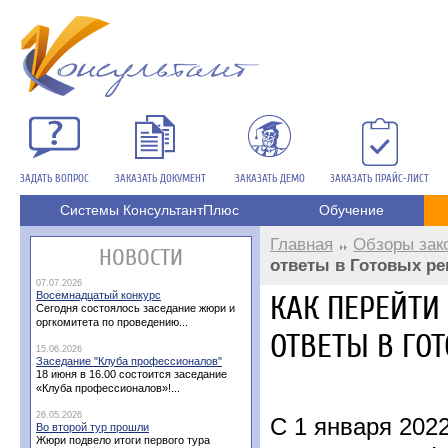
ЗАДАТЬ ВОПРОС
ЗАКАЗАТЬ ДОКУМЕНТ
ЗАКАЗАТЬ ДЕМО
ЗАКАЗАТЬ ПРАЙС-ЛИСТ
Системы КонсультантПлюс
Обучение
Главная
Обзоры зак
НОВОСТИ
ответы в Готовых р
07.07.2026
Восемнадцатый конкурс
КАК ПЕРЕЙТИ 
Сегодня состоялось заседание жюри и
оргкомитета по проведению...
ОТВЕТЫ В ГО
15.06.2026
Заседание "Клуба профессионалов"
18 июня в 16.00 состоится заседание
«Клуба профессионалов»!...
26.05.2026
С 1 января 202
Во второй тур прошли
Жюри подвело итоги первого тура