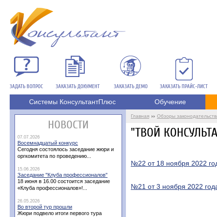
ЗАДАТЬ ВОПРОС
ЗАКАЗАТЬ ДОКУМЕНТ
ЗАКАЗАТЬ ДЕМО
ЗАКАЗАТЬ ПРАЙС-ЛИСТ
Системы КонсультантПлюс
Обучение
Главная
Обзоры законодательств
НОВОСТИ
"ТВОЙ КОНСУЛЬТАН
07.07.2026
Восемнадцатый конкурс
Сегодня состоялось заседание жюри и
оргкомитета по проведению...
№22 от 18 ноября 2022 го
15.06.2026
Заседание "Клуба профессионалов"
18 июня в 16.00 состоится заседание
№21 от 3 ноября 2022 год
«Клуба профессионалов»!...
26.05.2026
Во второй тур прошли
Жюри подвело итоги первого тура