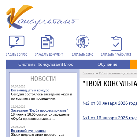
ЗАДАТЬ ВОПРОС
ЗАКАЗАТЬ ДОКУМЕНТ
ЗАКАЗАТЬ ДЕМО
ЗАКАЗАТЬ ПРАЙС-ЛИСТ
Системы КонсультантПлюс
Обучение
Главная
Обзоры законодательств
НОВОСТИ
"ТВОЙ КОНСУЛЬТАН
07.07.2026
Восемнадцатый конкурс
Сегодня состоялось заседание жюри и
оргкомитета по проведению...
№2 от 30 января 2026 год
15.06.2026
Заседание "Клуба профессионалов"
18 июня в 16.00 состоится заседание
№1 от 16 января 2026 год
«Клуба профессионалов»!...
26.05.2026
Во второй тур прошли
Жюри подвело итоги первого тура